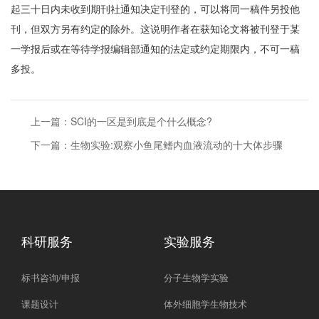
起三十日内未收到期刊社通知决定刊登的，可以将同一稿件另投他
刊，但双方另有约定的除外。这说明作者在获知论文将被刊登于某
一学报后或在等待学报编辑部通知的法定或约定期限内，不可一稿
多投。
上一篇：
SCI的一区是到底是个什么概念?
下一篇：
生物实验:观察小鱼尾鳍内血液流动的十大体步骤
科研服务
实验服务
标书咨询/申报
分子生物学实验
课题设计
体外细胞学生物技术