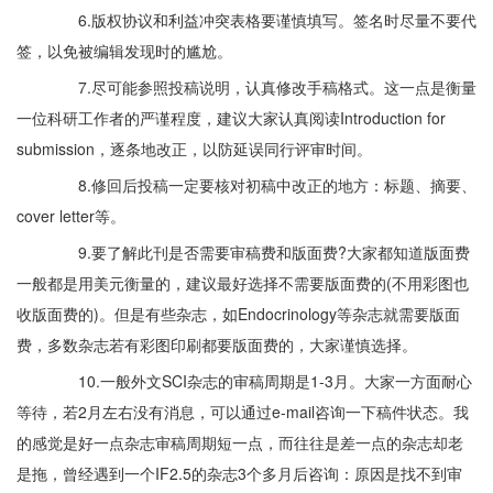
6.版权协议和利益冲突表格要谨慎填写。签名时尽量不要代
签，以免被编辑发现时的尴尬。
7.尽可能参照投稿说明，认真修改手稿格式。这一点是衡量
一位科研工作者的严谨程度，建议大家认真阅读Introduction for
submission，逐条地改正，以防延误同行评审时间。
8.修回后投稿一定要核对初稿中改正的地方：标题、摘要、
cover letter等。
9.要了解此刊是否需要审稿费和版面费?大家都知道版面费
一般都是用美元衡量的，建议最好选择不需要版面费的(不用彩图也
收版面费的)。但是有些杂志，如Endocrinology等杂志就需要版面
费，多数杂志若有彩图印刷都要版面费的，大家谨慎选择。
10.一般外文SCI杂志的审稿周期是1-3月。大家一方面耐心
等待，若2月左右没有消息，可以通过e-mail咨询一下稿件状态。我
的感觉是好一点杂志审稿周期短一点，而往往是差一点的杂志却老
是拖，曾经遇到一个IF2.5的杂志3个多月后咨询：原因是找不到审