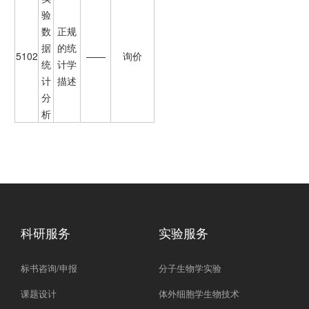
验
数
正规
据
的统
5102
——
询价
统
计学
计
描述
分
析
科研服务
实验服务
标书咨询/申报
分子生物学实验
课题设计
体外细胞学生物技术