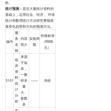
析。
统计预测：
是在大量统计资料的
基础上，运用社会、经济、 环境
统计和数理统计方法研究事物发
展变化趋势和方向的预测方法。
服
价格标准
务
内容
实验周
编号
（RMB.
名
简介
期
元）
称
来源
临
于临
床
床，
资
一般
料
5101
样本
——
询价
统
量
计
大、
分
参数
析
多
实